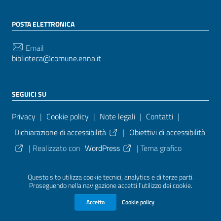
POSTA ELETTRONICA
Email
biblioteca@comune.enna.it
SEGUICI SU
Sezione Link Utili
Privacy
|
Cookie policy
|
Note legali
|
Contatti
|
Dichiarazione di accessibilità
|
Obiettivi di accessibilità
| Realizzato con
WordPress
|
Tema grafico
ItaliaWP2
| Basato sul
Prototipo per siti PA di AgID
Questo sito utilizza cookie tecnici, analytics e di terze parti.
Proseguendo nella navigazione accetti l’utilizzo dei cookie.
Sezione Credits
Accetto
Cookie policy