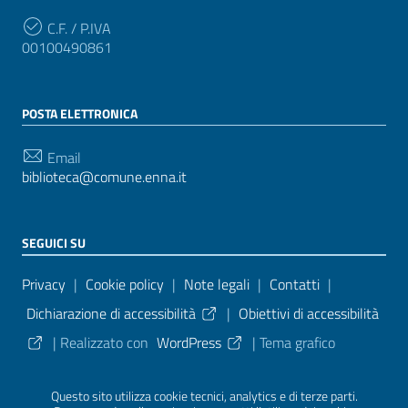
C.F. / P.IVA
00100490861
POSTA ELETTRONICA
Email
biblioteca@comune.enna.it
SEGUICI SU
Sezione Link Utili
Privacy
|
Cookie policy
|
Note legali
|
Contatti
|
Dichiarazione di accessibilità
|
Obiettivi di accessibilità
| Realizzato con
WordPress
|
Tema grafico
ItaliaWP2
| Basato sul
Prototipo per siti PA di AgID
Questo sito utilizza cookie tecnici, analytics e di terze parti.