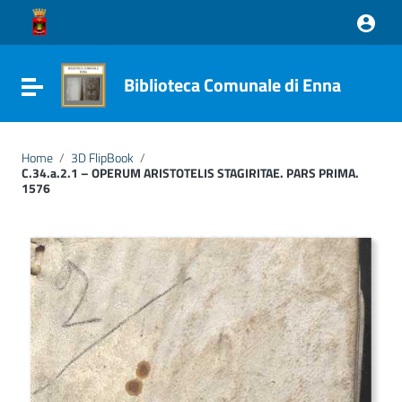
Vai ai contenuti
Vai al menu di navigazione
Vai al footer
Biblioteca Comunale di Enna
Attiva / disattiva la navigazione
Home
/
3D FlipBook
/
C.34.a.2.1 – OPERUM ARISTOTELIS STAGIRITAE. PARS PRIMA.
1576