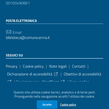
00100490861
POSTA ELETTRONICA
Email
biblioteca@comune.enna.it
SEGUICI SU
Sezione Link Utili
Privacy
|
Cookie policy
|
Note legali
|
Contatti
|
Dichiarazione di accessibilità
|
Obiettivi di accessibilità
| Realizzato con
WordPress
|
Tema grafico
ItaliaWP2
| Basato sul
Prototipo per siti PA di AgID
Questo sito utilizza cookie tecnici, analytics e di terze parti.
Proseguendo nella navigazione accetti l’utilizzo dei cookie.
Accetto
Cookie policy
Sezione Credits