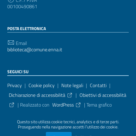
00100490861
POSTA ELETTRONICA
Email
biblioteca@comune.enna.it
SEGUICI SU
Sezione Link Utili
Privacy
|
Cookie policy
|
Note legali
|
Contatti
|
Dichiarazione di accessibilità
|
Obiettivi di accessibilità
| Realizzato con
WordPress
|
Tema grafico
ItaliaWP2
| Basato sul
Prototipo per siti PA di AgID
Questo sito utilizza cookie tecnici, analytics e di terze parti.
Proseguendo nella navigazione accetti l’utilizzo dei cookie.
Sezione Credits