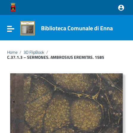
Vai ai contenuti
Vai al menu di navigazione
Vai al footer
Biblioteca Comunale di Enna
Attiva / disattiva la navigazione
Home
/
3D FlipBook
/
C.37.1.3 – SERMONES. AMBROSIUS EREMITAS. 1585