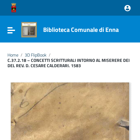
Vai ai contenuti
Vai al menu di navigazione
Vai al footer
Biblioteca Comunale di Enna
Attiva / disattiva la navigazione
Home
/
3D FlipBook
/
C.37.2.18 – CONCETTI SCRITTURALI INTORNO AL MISERERE DEI
DEL REV. D. CESARE CALDERARI. 1583