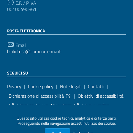
C.F. / P.IVA
00100490861
POSTA ELETTRONICA
Email
biblioteca@comune.enna.it
SEGUICI SU
Sezione Link Utili
Privacy
|
Cookie policy
|
Note legali
|
Contatti
|
Dichiarazione di accessibilità
|
Obiettivi di accessibilità
| Realizzato con
WordPress
|
Tema grafico
ItaliaWP2
| Basato sul
Prototipo per siti PA di AgID
Questo sito utilizza cookie tecnici, analytics e di terze parti.
Proseguendo nella navigazione accetti l’utilizzo dei cookie.