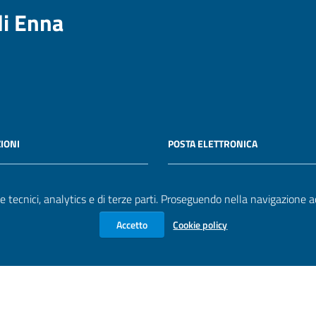
di Enna
IONI
POSTA ELETTRONICA
 P.IVA
Email
e tecnici, analytics e di terze parti. Proseguendo nella navigazione acc
90861
biblioteca@comune.enna.it
Accetto
Cookie policy