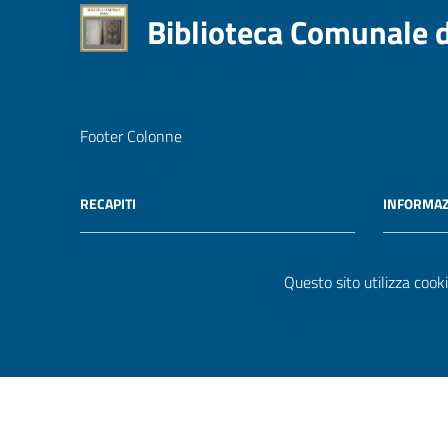
Biblioteca Comunale 
Footer Colonne
RECAPITI
INFORMAZ
Indirizzo
C.F. /
Questo sito utilizza cooki
Piazza Vittorio Emanuele 6
001004
94100, Enna
Telefono
(+39) 093540412