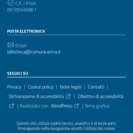
C.F. / P.IVA
00100490861
POSTA ELETTRONICA
Email
biblioteca@comune.enna.it
SEGUICI SU
Sezione Link Utili
Privacy
|
Cookie policy
|
Note legali
|
Contatti
|
Dichiarazione di accessibilità
|
Obiettivi di accessibilità
| Realizzato con
WordPress
|
Tema grafico
ItaliaWP2
| Basato sul
Prototipo per siti PA di AgID
Questo sito utilizza cookie tecnici, analytics e di terze parti.
Proseguendo nella navigazione accetti l’utilizzo dei cookie.