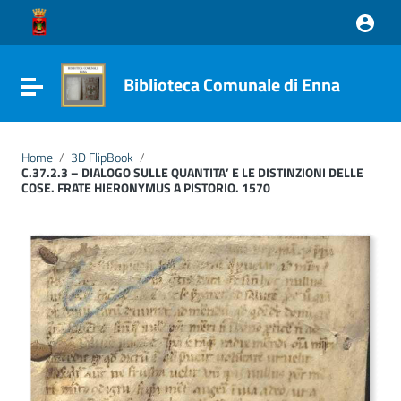
Vai ai contenuti
Vai al menu di navigazione
Vai al footer
Biblioteca Comunale di Enna
Attiva / disattiva la navigazione
Home
/
3D FlipBook
/
C.37.2.3 – DIALOGO SULLE QUANTITA’ E LE DISTINZIONI DELLE
COSE. FRATE HIERONYMUS A PISTORIO. 1570