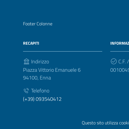
Footer Colonne
RECAPITI
INFORMAZ
Indirizzo
C.F. /
Piazza Vittorio Emanuele 6
001004
94100, Enna
Telefono
(+39) 093540412
Questo sito utilizza cooki
Sezione Link Utili
Privacy
|
Cookie policy
|
Note legali
|
Contatti
|
Dichiara