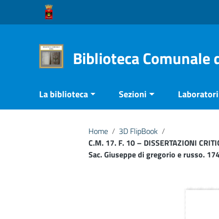
Vai ai contenuti
Vai al menu di navigazione
Vai al footer
Biblioteca Comunale 
La biblioteca
Sezioni
Laboratori 
Home
/
3D FlipBook
/
C.M. 17. F. 10 – DISSERTAZIONI CRI
Sac. Giuseppe di gregorio e russo. 17