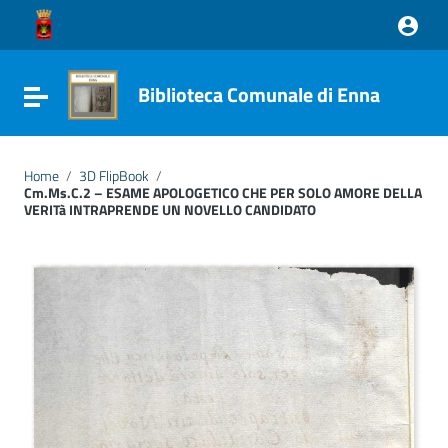
Vai ai contenuti
Vai al menu di navigazione
Vai al footer
Biblioteca Comunale di Enna
Attiva / disattiva la navigazione
Home
/
3D FlipBook
/
Cm.Ms.C.2 – ESAME APOLOGETICO CHE PER SOLO AMORE DELLA
VERITà INTRAPRENDE UN NOVELLO CANDIDATO