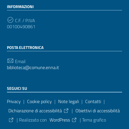
INFORMAZIONI
C.F. / P.IVA
00100490861
POSTA ELETTRONICA
Email
biblioteca@comune.enna.it
SEGUICI SU
Sezione Link Utili
Privacy
|
Cookie policy
|
Note legali
|
Contatti
|
Dichiarazione di accessibilità
|
Obiettivi di accessibilità
| Realizzato con
WordPress
|
Tema grafico
ItaliaWP2
| Basato sul
Prototipo per siti PA di AgID