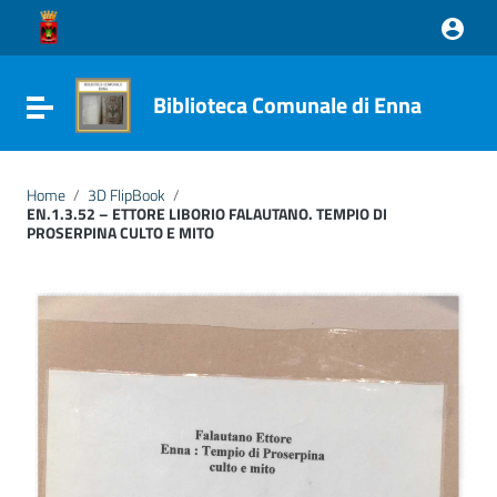
Vai ai contenuti
Vai al menu di navigazione
Vai al footer
Biblioteca Comunale di Enna
Attiva / disattiva la navigazione
Home
/
3D FlipBook
/
EN.1.3.52 – ETTORE LIBORIO FALAUTANO. TEMPIO DI
PROSERPINA CULTO E MITO