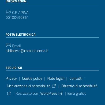
INFORMAZIONI
C.F. / P.IVA
00100490861
POSTA ELETTRONICA
Email
biblioteca@comune.enna.it
SEGUICI SU
Sezione Link Utili
Privacy
|
Cookie policy
|
Note legali
|
Contatti
|
Dichiarazione di accessibilità
|
Obiettivi di accessibilità
| Realizzato con
WordPress
|
Tema grafico
ItaliaWP2
| Basato sul
Prototipo per siti PA di AgID