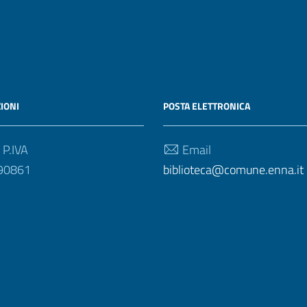
IONI
POSTA ELETTRONICA
 P.IVA
Email
90861
biblioteca@comune.enna.it
zione di accessibilità
|
Obiettivi di accessibilità
| Realizzato con