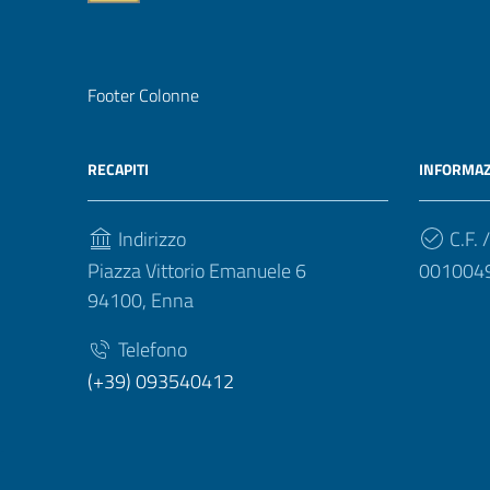
Footer Colonne
RECAPITI
INFORMAZ
Indirizzo
C.F. /
Piazza Vittorio Emanuele 6
001004
94100, Enna
Telefono
(+39) 093540412
Privacy
|
Cookie policy
|
Note legali
|
Contatti
|
Dichiara