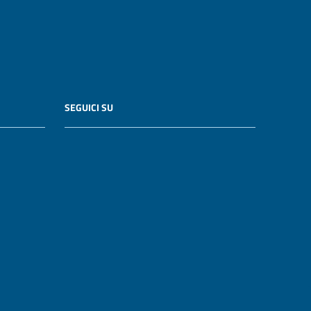
SEGUICI SU
WordPress
|
Tema grafico
ItaliaWP2
| Basato sul