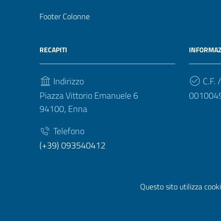
Footer Colonne
RECAPITI
INFORMAZ
Indirizzo
C.F. /
Piazza Vittorio Emanuele 6
001004
94100, Enna
Telefono
(+39) 093540412
Questo sito utilizza cooki
Sezione Link Utili
Privacy
|
Cookie policy
|
Note legali
|
Contatti
|
Dichiara
Prototipo per siti PA di AgID