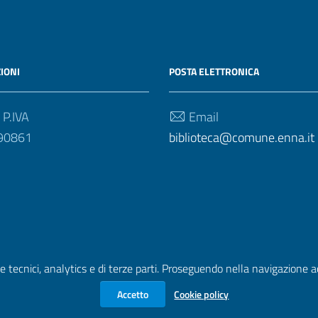
IONI
POSTA ELETTRONICA
 P.IVA
Email
90861
biblioteca@comune.enna.it
e tecnici, analytics e di terze parti. Proseguendo nella navigazione acc
zione di accessibilità
|
Obiettivi di accessibilità
| Realizzato con
Accetto
Cookie policy