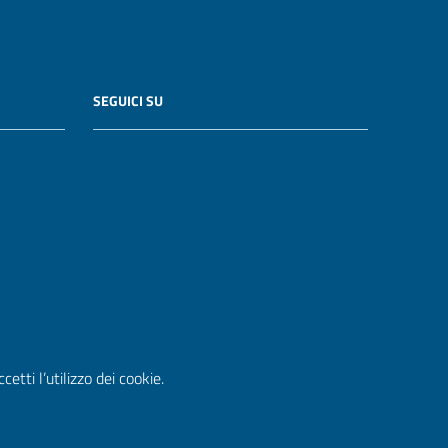
SEGUICI SU
etti l’utilizzo dei cookie.
WordPress
|
Tema grafico
ItaliaWP2
| Basato sul