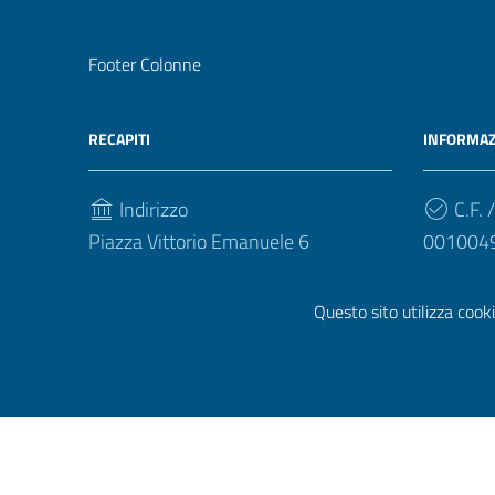
Footer Colonne
RECAPITI
INFORMAZ
Indirizzo
C.F. /
Piazza Vittorio Emanuele 6
001004
94100, Enna
Questo sito utilizza cooki
Telefono
(+39) 093540412
Sezione Link Utili
Privacy
|
Cookie policy
|
Note legali
|
Contatti
|
Dichiara