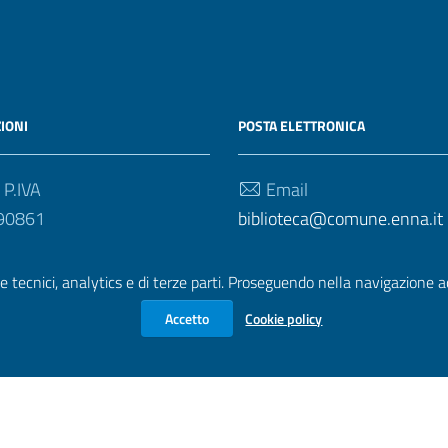
IONI
POSTA ELETTRONICA
 P.IVA
Email
90861
biblioteca@comune.enna.it
e tecnici, analytics e di terze parti. Proseguendo nella navigazione acc
Accetto
Cookie policy
zione di accessibilità
|
Obiettivi di accessibilità
| Realizzato con