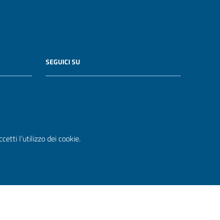
SEGUICI SU
etti l’utilizzo dei cookie.
WordPress
|
Tema grafico
ItaliaWP2
| Basato sul