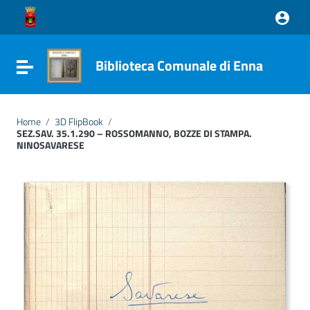
Vai ai contenuti
Vai al menu di navigazione
Vai al footer
Biblioteca Comunale di Enna
Attiva / disattiva la navigazione
Home
/
3D FlipBook
/
SEZ.SAV. 35.1.290 – ROSSOMANNO, BOZZE DI STAMPA.
NINOSAVARESE