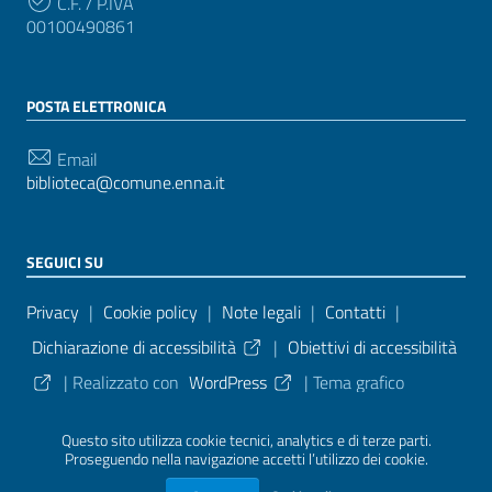
C.F. / P.IVA
00100490861
POSTA ELETTRONICA
Email
biblioteca@comune.enna.it
SEGUICI SU
Sezione Link Utili
Privacy
|
Cookie policy
|
Note legali
|
Contatti
|
Dichiarazione di accessibilità
|
Obiettivi di accessibilità
| Realizzato con
WordPress
|
Tema grafico
ItaliaWP2
| Basato sul
Prototipo per siti PA di AgID
Questo sito utilizza cookie tecnici, analytics e di terze parti.
Proseguendo nella navigazione accetti l’utilizzo dei cookie.
Sezione Credits