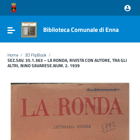
Vai ai contenuti
Vai al menu di navigazione
Vai al footer
Biblioteca Comunale di Enna
Attiva / disattiva la navigazione
Home
/
3D FlipBook
/
SEZ.SAV. 35.1.363 – LA RONDA, RIVISTA CON AUTORE, TRA GLI
ALTRI, NINO SAVARESE.NUM. 2. 1939