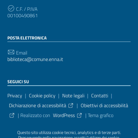
C.F. / P.IVA
00100490861
POSTA ELETTRONICA
Email
biblioteca@comune.enna.it
SEGUICI SU
Sezione Link Utili
Privacy
|
Cookie policy
|
Note legali
|
Contatti
|
Dichiarazione di accessibilità
|
Obiettivi di accessibilità
| Realizzato con
WordPress
|
Tema grafico
ItaliaWP2
| Basato sul
Prototipo per siti PA di AgID
Questo sito utilizza cookie tecnici, analytics e di terze parti.
Proseguendo nella navigazione accetti l’utilizzo dei cookie.