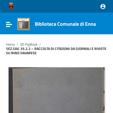
Vai ai contenuti
Vai al menu di navigazione
Vai al footer
Biblioteca Comunale di Enna
Attiva / disattiva la navigazione
Home
/
3D FlipBook
/
SEZ.SAV. 35.2.2 – RACCOLTA DI CITAZIONI DA GIORNALI E RIVISTE
SU NINO SAVARESE