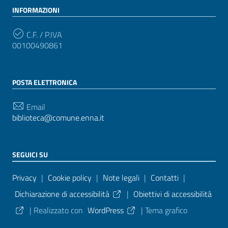
INFORMAZIONI
C.F. / P.IVA
00100490861
POSTA ELETTRONICA
Email
biblioteca@comune.enna.it
SEGUICI SU
Sezione Link Utili
Privacy
|
Cookie policy
|
Note legali
|
Contatti
|
Dichiarazione di accessibilità
|
Obiettivi di accessibilità
| Realizzato con
WordPress
|
Tema grafico
ItaliaWP2
| Basato sul
Prototipo per siti PA di AgID