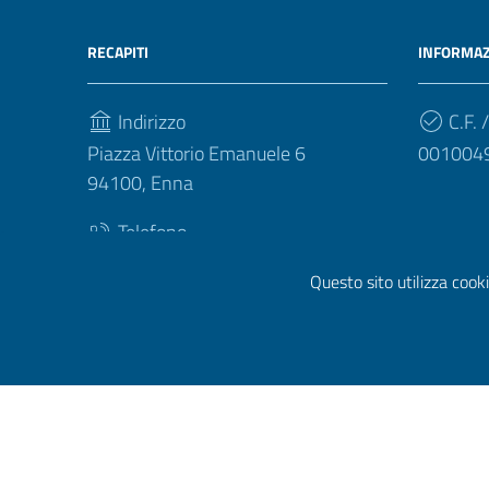
RECAPITI
INFORMAZ
Indirizzo
C.F. /
Piazza Vittorio Emanuele 6
001004
94100, Enna
Telefono
(+39) 093540412
Questo sito utilizza cooki
Sezione Link Utili
Privacy
|
Cookie policy
|
Note legali
|
Contatti
|
Dichiara
Prototipo per siti PA di AgID
Sezione Credits