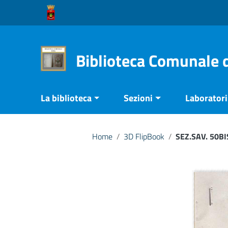
Vai ai contenuti
Vai al menu di navigazione
Vai al footer
Biblioteca Comunale 
La biblioteca
Sezioni
Laboratori 
Home
/
3D FlipBook
/
SEZ.SAV. 50B