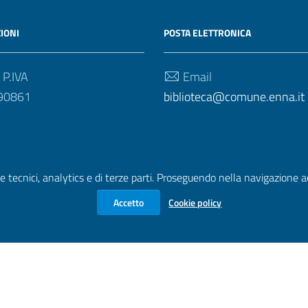
IONI
POSTA ELETTRONICA
 P.IVA
Email
90861
biblioteca@comune.enna.it
e tecnici, analytics e di terze parti. Proseguendo nella navigazione acc
Accetto
Cookie policy
zione di accessibilità
|
Obiettivi di accessibilità
| Realizzato con