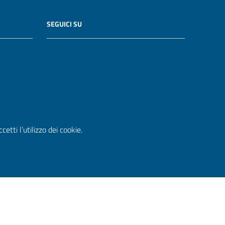
SEGUICI SU
etti l’utilizzo dei cookie.
WordPress
|
Tema grafico
ItaliaWP2
| Basato sul