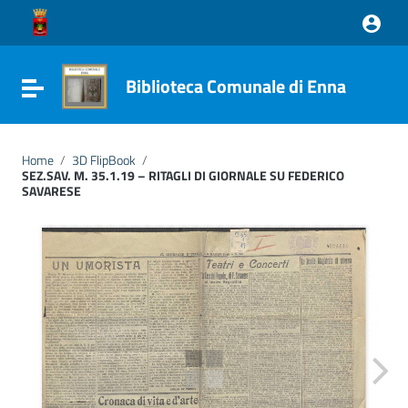
Vai ai contenuti
Vai al menu di navigazione
Vai al footer
Biblioteca Comunale di Enna
Attiva / disattiva la navigazione
Home
/
3D FlipBook
/
SEZ.SAV. M. 35.1.19 – RITAGLI DI GIORNALE SU FEDERICO
SAVARESE