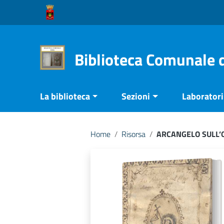
Vai ai contenuti
Vai al menu di navigazione
Vai al footer
Biblioteca Comunale 
La biblioteca
Sezioni
Laboratori 
Home
/
Risorsa
/
ARCANGELO SULL’O