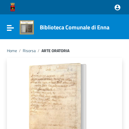
Vai ai contenuti
Vai al menu di navigazione
Vai al footer
Biblioteca Comunale di Enna
Attiva / disattiva la navigazione
Home
/
Risorsa
/
ARTE ORATORIA