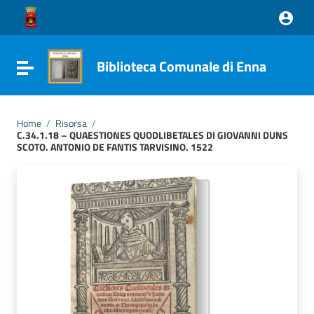
Vai ai contenuti
Vai al menu di navigazione
Vai al footer
Biblioteca Comunale di Enna
Attiva / disattiva la navigazione
Home
/
Risorsa
/
C.34.1.18 – QUAESTIONES QUODLIBETALES DI GIOVANNI DUNS
SCOTO. ANTONIO DE FANTIS TARVISINO. 1522