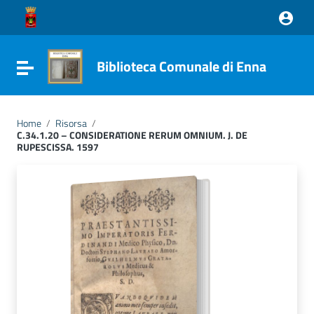
Vai ai contenuti
Vai al menu di navigazione
Vai al footer
Biblioteca Comunale di Enna
Attiva / disattiva la navigazione
Home
/
Risorsa
/
C.34.1.20 – CONSIDERATIONE RERUM OMNIUM. J. DE
RUPESCISSA. 1597