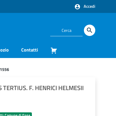
Accedi
ozio
Contatti
 1556
TERTIUS. F. HENRICI HELMESII
tti:
Comune di Enna