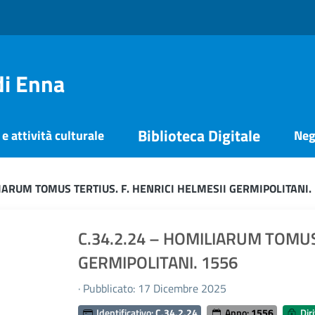
di Enna
Biblioteca Digitale
e attività culturale
Neg
LIARUM TOMUS TERTIUS. F. HENRICI HELMESII GERMIPOLITANI.
C.34.2.24 – HOMILIARUM TOMUS 
GERMIPOLITANI. 1556
· Pubblicato: 17 Dicembre 2025
Identificativo:
C.34.2.24
Anno:
1556
Diri