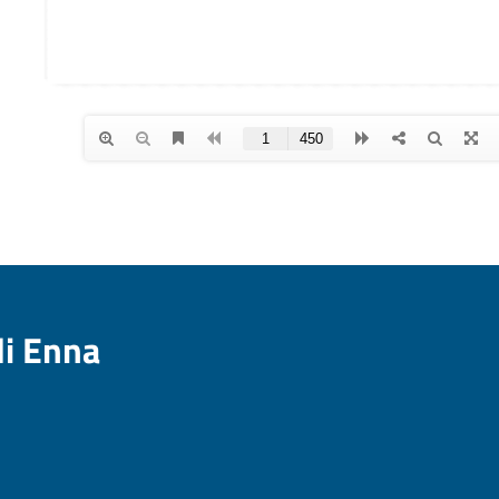
di Enna