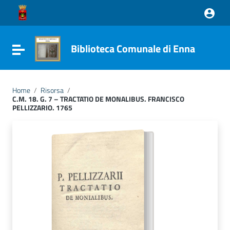
Vai ai contenuti
Vai al menu di navigazione
Vai al footer
Biblioteca Comunale di Enna
Attiva / disattiva la navigazione
Home
/
Risorsa
/
C.M. 18. G. 7 – TRACTATIO DE MONALIBUS. FRANCISCO
PELLIZZARIO. 1765