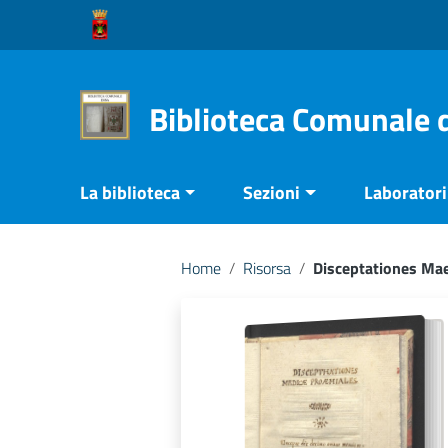
Vai ai contenuti
Vai al menu di navigazione
Vai al footer
Biblioteca Comunale 
La biblioteca
Sezioni
Laboratori 
Home
/
Risorsa
/
Disceptationes Ma