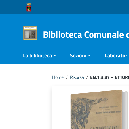
Vai ai contenuti
Vai al menu di navigazione
Vai al footer
Biblioteca Comunale 
La biblioteca
Sezioni
Laboratori 
Home
/
Risorsa
/
EN.1.3.87 – ETTO