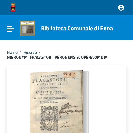
Vai ai contenuti
Vai al menu di navigazione
Vai al footer
Biblioteca Comunale di Enna
Attiva / disattiva la navigazione
Home
/
Risorsa
/
HIERONYMI FRACASTORII VERONENSIS, OPERA OMNIA