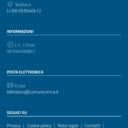
Telefono
(+39) 093540412
INFORMAZIONI
C.F. / P.IVA
00100490861
POSTA ELETTRONICA
Email
biblioteca@comune.enna.it
SEGUICI SU
Sezione Link Utili
Privacy
|
Cookie policy
|
Note legali
|
Contatti
|