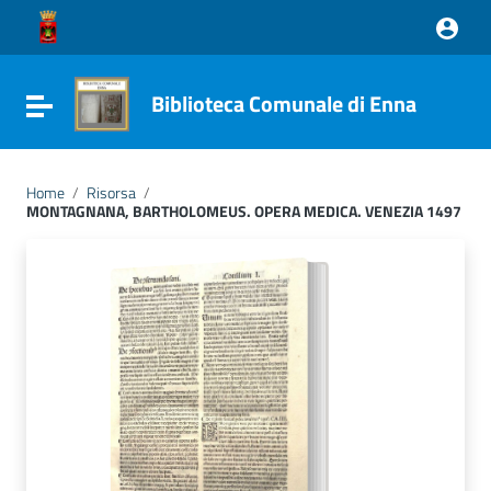
Vai ai contenuti
Vai al menu di navigazione
Vai al footer
Biblioteca Comunale di Enna
Attiva / disattiva la navigazione
Home
/
Risorsa
/
MONTAGNANA, BARTHOLOMEUS. OPERA MEDICA. VENEZIA 1497