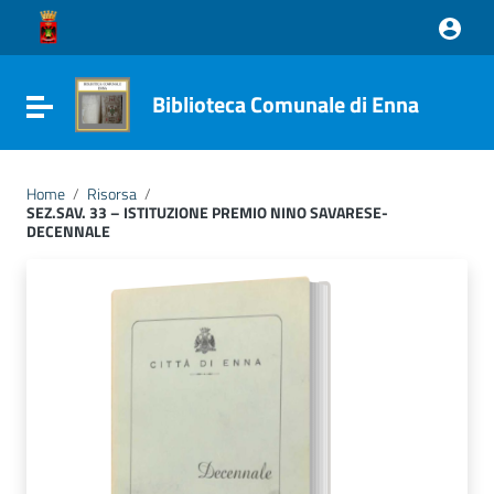
Vai ai contenuti
Vai al menu di navigazione
Vai al footer
Biblioteca Comunale di Enna
Attiva / disattiva la navigazione
Home
/
Risorsa
/
SEZ.SAV. 33 – ISTITUZIONE PREMIO NINO SAVARESE-
DECENNALE