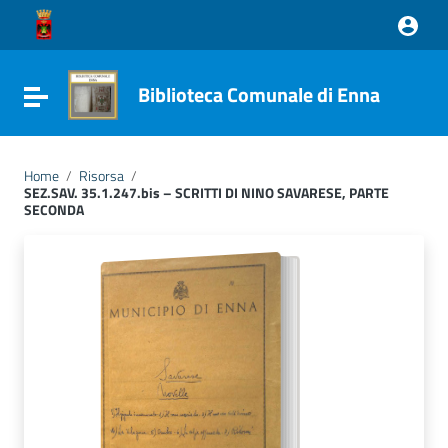
Vai ai contenuti
Vai al menu di navigazione
Vai al footer
Biblioteca Comunale di Enna
Attiva / disattiva la navigazione
Home
/
Risorsa
/
SEZ.SAV. 35.1.247.bis – SCRITTI DI NINO SAVARESE, PARTE
SECONDA