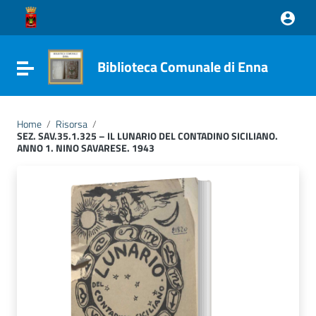
Vai ai contenuti
Vai al menu di navigazione
Vai al footer
Biblioteca Comunale di Enna
Attiva / disattiva la navigazione
Home
/
Risorsa
/
SEZ. SAV.35.1.325 – IL LUNARIO DEL CONTADINO SICILIANO.
ANNO 1. NINO SAVARESE. 1943