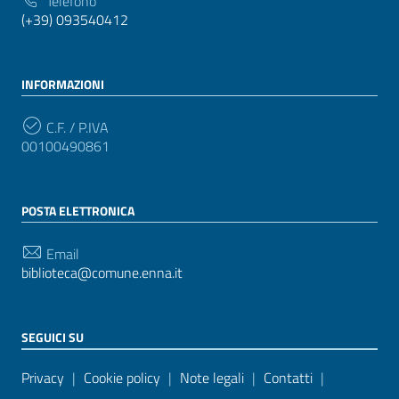
Telefono
(+39) 093540412
INFORMAZIONI
C.F. / P.IVA
00100490861
POSTA ELETTRONICA
Email
biblioteca@comune.enna.it
SEGUICI SU
Sezione Link Utili
Privacy
|
Cookie policy
|
Note legali
|
Contatti
|