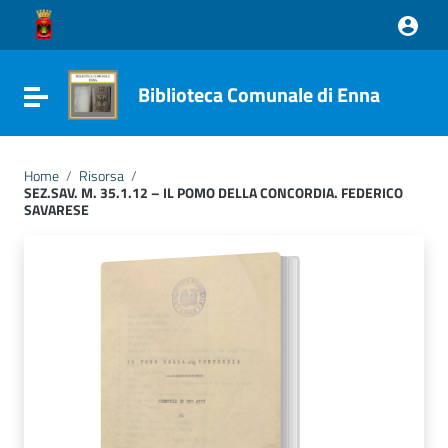
Vai ai contenuti
Vai al menu di navigazione
Vai al footer
Biblioteca Comunale di Enna
Attiva / disattiva la navigazione
Home
/
Risorsa
/
SEZ.SAV. M. 35.1.12 – IL POMO DELLA CONCORDIA. FEDERICO
SAVARESE