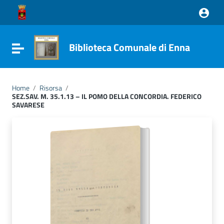
Vai ai contenuti
Vai al menu di navigazione
Vai al footer
Biblioteca Comunale di Enna
Attiva / disattiva la navigazione
Home
/
Risorsa
/
SEZ.SAV. M. 35.1.13 – IL POMO DELLA CONCORDIA. FEDERICO
SAVARESE