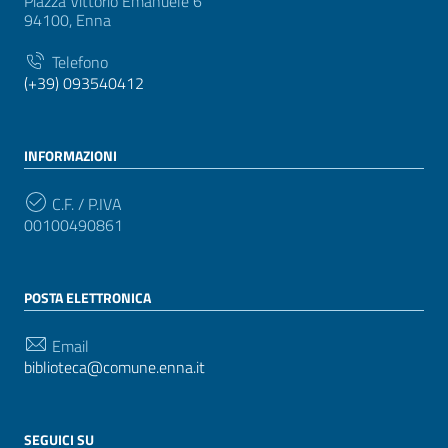
Piazza Vittorio Emanuele 6
94100, Enna
Telefono
(+39) 093540412
INFORMAZIONI
C.F. / P.IVA
00100490861
POSTA ELETTRONICA
Email
biblioteca@comune.enna.it
SEGUICI SU