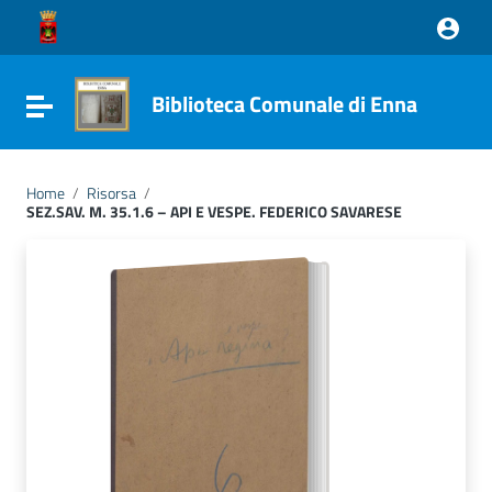
Vai ai contenuti
Vai al menu di navigazione
Vai al footer
Biblioteca Comunale di Enna
Attiva / disattiva la navigazione
Home
/
Risorsa
/
SEZ.SAV. M. 35.1.6 – API E VESPE. FEDERICO SAVARESE