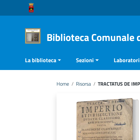
Vai ai contenuti
Vai al menu di navigazione
Vai al footer
Biblioteca Comunale 
La biblioteca
Sezioni
Laboratori 
Home
/
Risorsa
/
TRACTATUS DE IMP