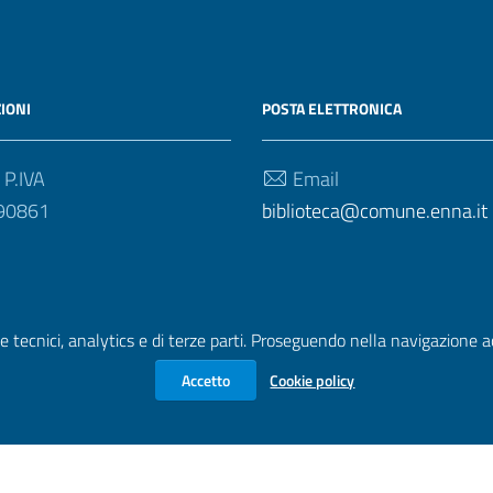
IONI
POSTA ELETTRONICA
 P.IVA
Email
90861
biblioteca@comune.enna.it
e tecnici, analytics e di terze parti. Proseguendo nella navigazione acc
Accetto
Cookie policy
zione di accessibilità
|
Obiettivi di accessibilità
| Realizzato con