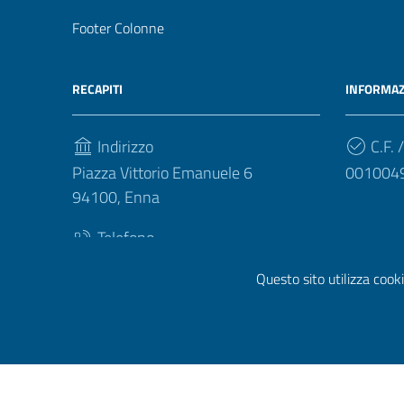
Footer Colonne
RECAPITI
INFORMAZ
Indirizzo
C.F. /
Piazza Vittorio Emanuele 6
001004
94100, Enna
Telefono
(+39) 093540412
Questo sito utilizza cooki
Sezione Link Utili
Privacy
|
Cookie policy
|
Note legali
|
Contatti
|
Dichiara
Prototipo per siti PA di AgID