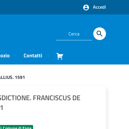
Accedi
ozio
Contatti
LLIUS. 1591
SDICTIONE. FRANCISCUS DE
91
i:
Comune di Enna