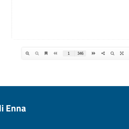
di Enna