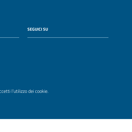
SEGUICI SU
etti l’utilizzo dei cookie.
WordPress
|
Tema grafico
ItaliaWP2
| Basato sul