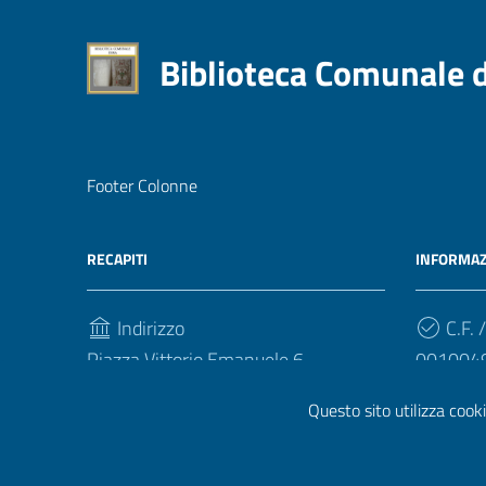
Biblioteca Comunale 
Footer Colonne
RECAPITI
INFORMAZ
Indirizzo
C.F. /
Piazza Vittorio Emanuele 6
001004
94100, Enna
Questo sito utilizza cooki
Telefono
(+39) 093540412