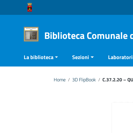
Vai ai contenuti
Vai al menu di navigazione
Vai al footer
Biblioteca Comunale 
La biblioteca
Sezioni
Laboratori 
Home
/
3D FlipBook
/
C.37.2.20 – Q