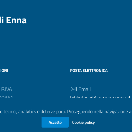
di Enna
IONI
POSTA ELETTRONICA
 P.IVA
Email
90861
biblioteca@comune.enna.it
e tecnici, analytics e di terze parti. Proseguendo nella navigazione acc
Accetto
Cookie policy