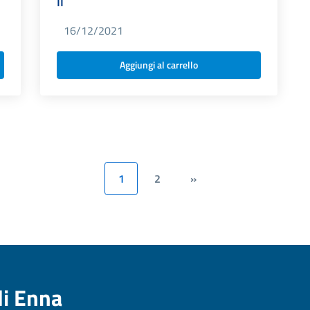
II
16/12/2021
Aggiungi al carrello
1
2
»
di Enna