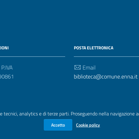
IONI
POSTA ELETTRONICA
 P.IVA
Email
90861
biblioteca@comune.enna.it
e tecnici, analytics e di terze parti. Proseguendo nella navigazione acc
Accetto
Cookie policy
zione di accessibilità
|
Obiettivi di accessibilità
| Realizzato con