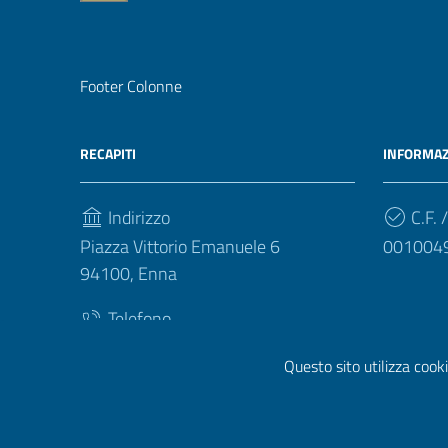
Footer Colonne
RECAPITI
INFORMAZ
Indirizzo
C.F. /
Piazza Vittorio Emanuele 6
001004
94100, Enna
Telefono
(+39) 093540412
Questo sito utilizza cooki
Privacy
|
Cookie policy
|
Note legali
|
Contatti
|
Dichiara