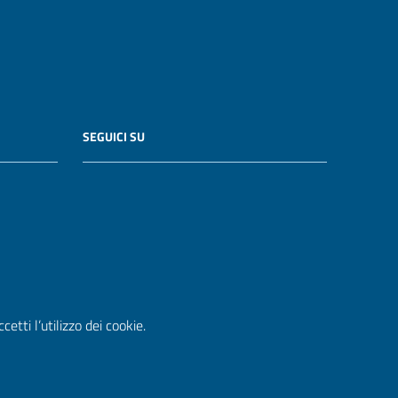
SEGUICI SU
etti l’utilizzo dei cookie.
WordPress
|
Tema grafico
ItaliaWP2
| Basato sul