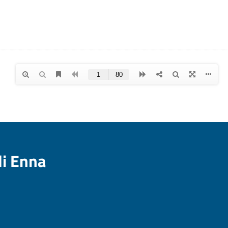
di Enna