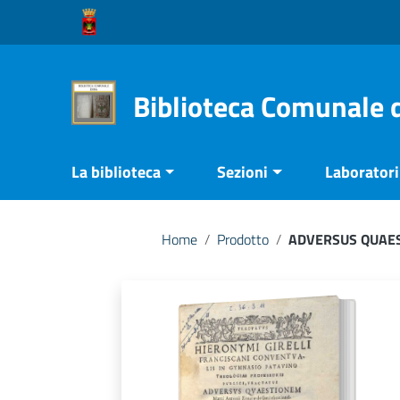
Vai ai contenuti
Vai al menu di navigazione
Vai al footer
Biblioteca Comunale 
La biblioteca
Sezioni
Laboratori 
Home
/
Prodotto
/
ADVERSUS QUAES