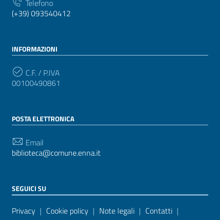
Telefono
(+39) 093540412
INFORMAZIONI
C.F. / P.IVA
00100490861
POSTA ELETTRONICA
Email
biblioteca@comune.enna.it
SEGUICI SU
Sezione Link Utili
Privacy
|
Cookie policy
|
Note legali
|
Contatti
|