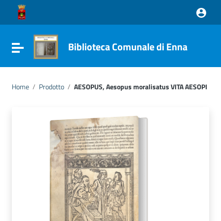
Vai ai contenuti
Vai al menu di navigazione
Vai al footer
Biblioteca Comunale di Enna
Attiva / disattiva la navigazione
Home
/
Prodotto
/
AESOPUS, Aesopus moralisatus VITA AESOPI