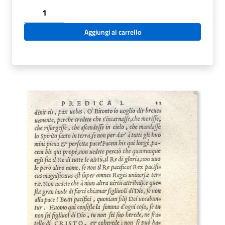
C.34.1.10
-
PREDICHE
Aggiungi al carrello
DEL
REVERENDISSIMO
MONSIGNOR
CORNELIO
MUSSO
VESCOVO
DI
BITONTO.
1554
quantità