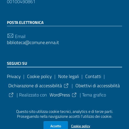
00100490861
POSTA ELETTRONICA
Email
biblioteca@comune.enna.it
SEGUICI SU
Sezione Link Utili
Privacy
|
Cookie policy
|
Note legali
|
Contatti
|
Dichiarazione di accessibilità
|
Obiettivi di accessibilità
| Realizzato con
WordPress
|
Tema grafico
ItaliaWP2
| Basato sul
Prototipo per siti PA di AgID
Questo sito utilizza cookie tecnici, analytics e di terze parti.
Proseguendo nella navigazione accetti l’utilizzo dei cookie.
Sezione Credits
Accetto
Cookie policy