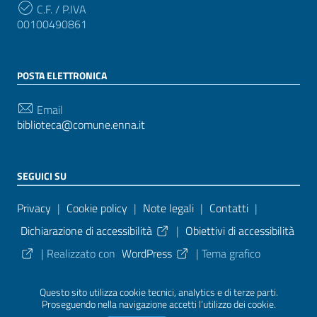
C.F. / P.IVA
00100490861
POSTA ELETTRONICA
Email
biblioteca@comune.enna.it
SEGUICI SU
Sezione Link Utili
Privacy
|
Cookie policy
|
Note legali
|
Contatti
|
Dichiarazione di accessibilità
|
Obiettivi di accessibilità
| Realizzato con
WordPress
|
Tema grafico
ItaliaWP2
| Basato sul
Prototipo per siti PA di AgID
Questo sito utilizza cookie tecnici, analytics e di terze parti.
Proseguendo nella navigazione accetti l’utilizzo dei cookie.