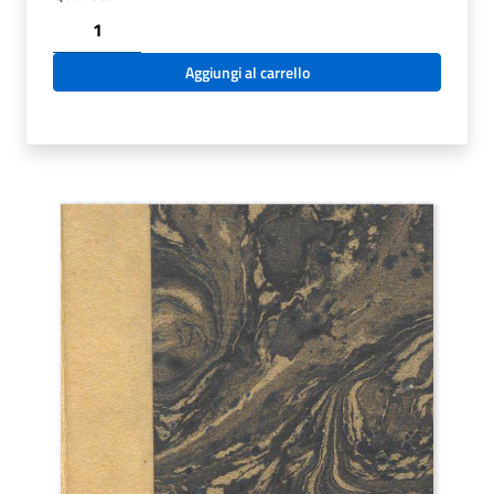
C.34.1.20
-
CONSIDERATIONE
Aggiungi al carrello
RERUM
OMNIUM.
J.
DE
RUPESCISSA.
1597
quantità