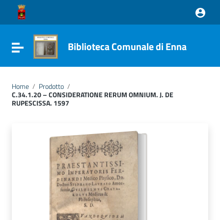
Vai ai contenuti
Vai al menu di navigazione
Vai al footer
Biblioteca Comunale di Enna
Attiva / disattiva la navigazione
Home
/
Prodotto
/
C.34.1.20 – CONSIDERATIONE RERUM OMNIUM. J. DE
RUPESCISSA. 1597