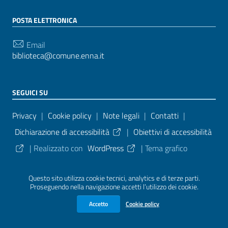
POSTA ELETTRONICA
Email
biblioteca@comune.enna.it
SEGUICI SU
Sezione Link Utili
Privacy
|
Cookie policy
|
Note legali
|
Contatti
|
Dichiarazione di accessibilità
|
Obiettivi di accessibilità
| Realizzato con
WordPress
|
Tema grafico
ItaliaWP2
| Basato sul
Prototipo per siti PA di AgID
Questo sito utilizza cookie tecnici, analytics e di terze parti.
Proseguendo nella navigazione accetti l’utilizzo dei cookie.
Sezione Credits
Accetto
Cookie policy