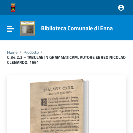
Vai ai contenuti
Vai al menu di navigazione
Vai al footer
Biblioteca Comunale di Enna
Attiva / disattiva la navigazione
Home
/
Prodotto
/
C.34.2.2 – TABULAE IN GRAMMATICAM. AUTORE EBREO NICOLAO
CLENARDO. 1561