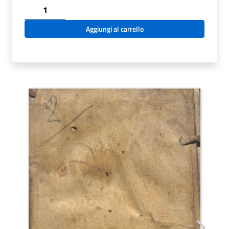
C.34.2.2
-
TABULAE
Aggiungi al carrello
IN
GRAMMATICAM.
AUTORE
EBREO
NICOLAO
CLENARDO.
1561
quantità