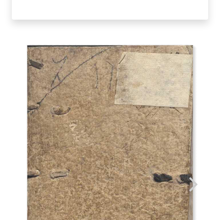
PACIFICO
DA
NOVARA.
1581
quantità