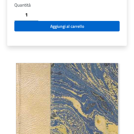
Quantità
C.34.3.11
-
COMPENDIUM
Aggiungi al carrello
MANUALIS
NAVARRI.
GIVVARA.
1591
quantità