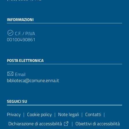
INFORMAZIONI
C.F. / P.IVA
00100490861
POSTA ELETTRONICA
Email
biblioteca@comune.enna.it
SEGUICI SU
Sezione Link Utili
Privacy
|
Cookie policy
|
Note legali
|
Contatti
|
Dichiarazione di accessibilità
|
Obiettivi di accessibilità