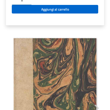
-
IN
Aggiungi al carrello
ANATOMEN
CORPORIS
HUMANI
TABULAE
QUATUOR.
LOUIS
VASSE’.
1544
quantità