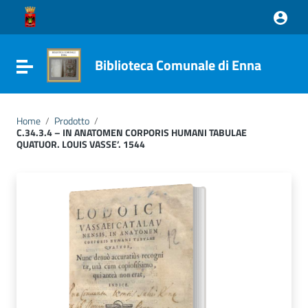
Vai ai contenuti
Vai al menu di navigazione
Vai al footer
Biblioteca Comunale di Enna
Attiva / disattiva la navigazione
Home
/
Prodotto
/
C.34.3.4 – IN ANATOMEN CORPORIS HUMANI TABULAE
QUATUOR. LOUIS VASSE’. 1544