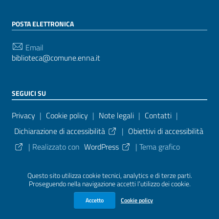
POSTA ELETTRONICA
Email
biblioteca@comune.enna.it
SEGUICI SU
Sezione Link Utili
Privacy
|
Cookie policy
|
Note legali
|
Contatti
|
Dichiarazione di accessibilità
|
Obiettivi di accessibilità
| Realizzato con
WordPress
|
Tema grafico
ItaliaWP2
| Basato sul
Prototipo per siti PA di AgID
Questo sito utilizza cookie tecnici, analytics e di terze parti.
Proseguendo nella navigazione accetti l’utilizzo dei cookie.
Sezione Credits
Accetto
Cookie policy