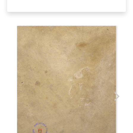
-
LE
LEGGI
CIVILI
NEL
LORO
ORDINE
NATURALE.
GIOVANNI
DOMAT.
1798.
TOMO
III
quantità