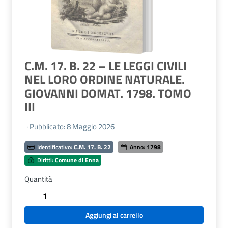
C.M. 17. B. 22 – LE LEGGI CIVILI
NEL LORO ORDINE NATURALE.
GIOVANNI DOMAT. 1798. TOMO
III
· Pubblicato: 8 Maggio 2026
Identificativo:
C.M. 17. B. 22
Anno:
1798
Diritti:
Comune di Enna
Quantità
C.M.
17.
B.
Aggiungi al carrello
22