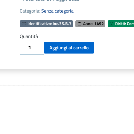
Categoria:
Senza categoria
Identificativo:
Inc.35.B.7
Anno:
1492
Diritti:
Com
Quantità
CARCANO
Aggiungi al carrello
MICHELE,
SERMONARIUM
DE
DECEM
PRAECEPTIS.
VENEZIA
1492
quantità