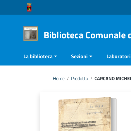
Vai ai contenuti
Vai al menu di navigazione
Vai al footer
Biblioteca Comunale 
La biblioteca
Sezioni
Laboratori 
Home
/
Prodotto
/
CARCANO MICHEL