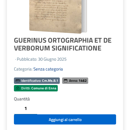
GUERINUS ORTOGRAPHIA ET DE
VERBORUM SIGNIFICATIONE
· Pubblicato: 30 Giugno 2025
Categoria:
Senza categoria
Identificativo:
Cm.Ms.B.1
Anno:
1462
Diritti:
Comune di Enna
Quantità
GUERINUS
ORTOGRAPHIA
ET
Aggiungi al carrello
DE
VERBORUM