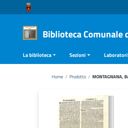
Vai ai contenuti
Vai al menu di navigazione
Vai al footer
Biblioteca Comunale 
La biblioteca
Sezioni
Laboratori 
Home
/
Prodotto
/
MONTAGNANA, BA