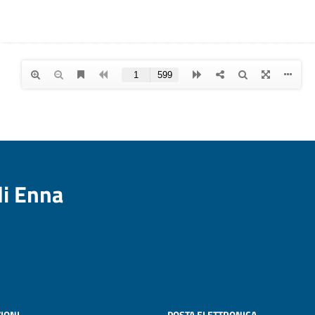
di Enna
IONI
POSTA ELETTRONICA