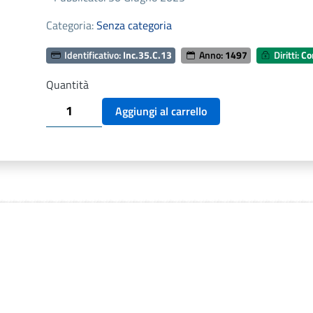
Categoria:
Senza categoria
Identificativo:
Inc.35.C.13
Anno:
1497
Diritti:
Co
Quantità
MONTAGNANA,
Aggiungi al carrello
BARTHOLOMEUS.
OPERA
MEDICA.
VENEZIA
1497
quantità